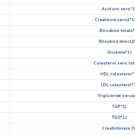
Acid uric seric*
Creatinină serică*1)
Bilirubină totală
Bilirubină directă
Glicemie*1)
Colesterol seric tot
HDL colesterol*
LDL colesterol*
Trigliceride seric
TGP*1)
TGO*1)
Creatinkinaza C