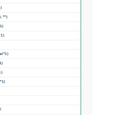
1)
, **)
*1)
*1)
al*1)
1)
1)
e*1)
K