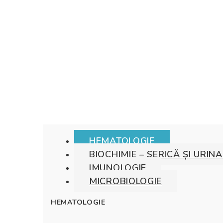
Persoanele care pot beneficia de aceste analize
Pentru verificarea calității de asigurat vă rugă
Drepturile și obligațiile asiguraților sunt enume
În ziua programării cu bilet de trimitere, pacientu
Menționăm că Laboratorul BETANIA se află în 
HEMATOLOGIE
BIOCHIMIE – SERICĂ ȘI URIN
IMUNOLOGIE
MICROBIOLOGIE
HEMATOLOGIE