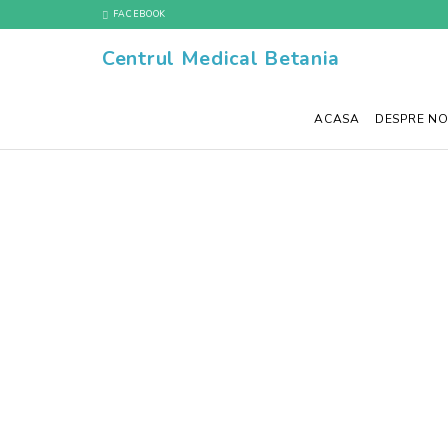
FACEBOOK
Centrul Medical Betania
ACASA
DESPRE NO
Analizele considerate ca fiind “gratuite” reprezin
Sănătate) sau Casa OPSNAJ (Casa Asigurărilor de Să
eliberat de către medicul de familie sau medicul s