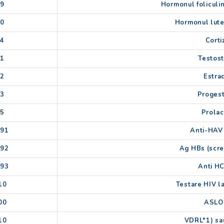
09
Hormonul foliculi
10
Hormonul lute
14
Corti
21
Testos
22
Estra
23
Proges
25
Prolac
091
Anti-HAV
092
Ag HBs (scre
093
Anti H
10
Testare HIV l
00
ASLO
10
VDRL*1) sa