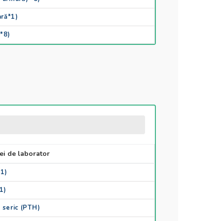
ară*1)
 *8)
ei de laborator
1)
1)
 seric (PTH)