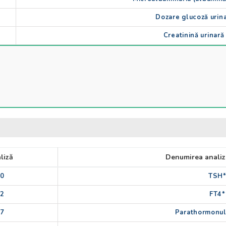
Dozare glucoză urin
Creatinină urinară
liză
Denumirea analiz
00
TSH*
02
FT4*
07
Parathormonul