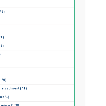
*1)
)
*1)
*1)
)
) *9)
 + sediment) *1)
are*1)
urinară) *8)