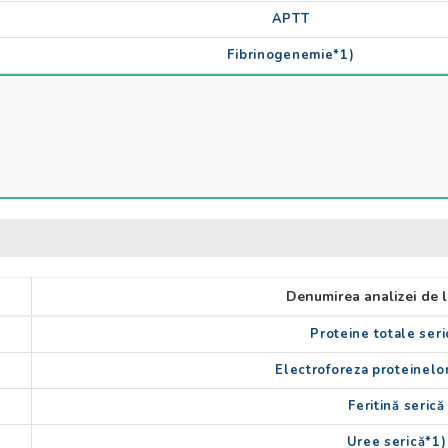
APTT
Fibrinogenemie*1)
Denumirea analizei de 
Proteine totale ser
Electroforeza proteinelo
Feritină serică
Uree serică*1)