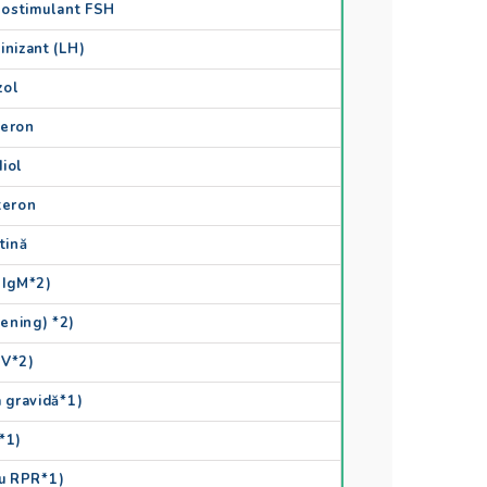
nostimulant FSH
inizant (LH)
zol
teron
diol
teron
tină
 IgM*2)
ening) *2)
CV*2)
a gravidă*1)
*1)
u RPR*1)