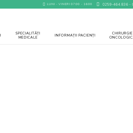
LUNI - VINERI 07:00 - 16:00
0259-464.836 -
SPECIALITĂȚI
CHIRURGIE
I
INFORMAȚII PACIENȚI
MEDICALE
ONCOLOGIC
tă de fapt un număr limitat de investigaţii medicale de laborato
nătate a Apărării, Ordinii Publice, Siguranței Naționale și Autori
pecialist.