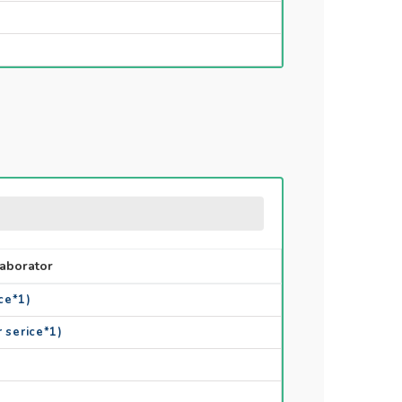
laborator
ice*1)
r serice*1)