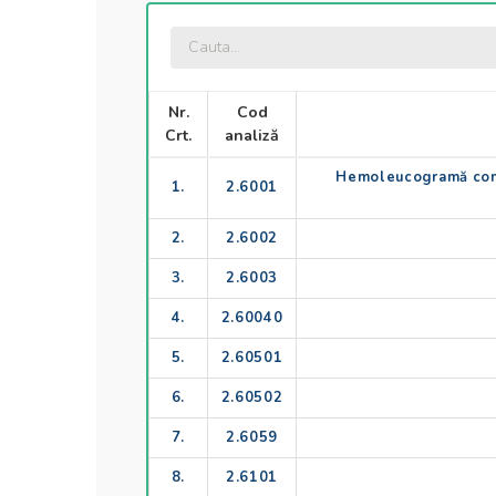
Nr.
Cod
Crt.
analiză
Hemoleucogramă compl
1.
2.6001
2.
2.6002
3.
2.6003
4.
2.60040
5.
2.60501
6.
2.60502
7.
2.6059
8.
2.6101