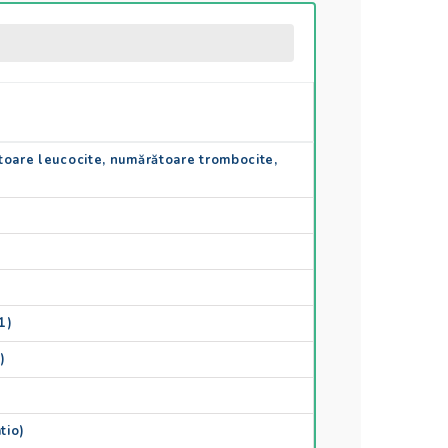
oare leucocite, numărătoare trombocite,
1)
)
tio)