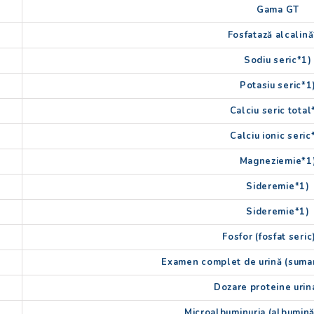
tuite
Gama GT
Fosfatază alcalină
Sodiu seric*1)
Potasiu seric*1
Calciu seric total
Calciu ionic seric
Magneziemie*1
Sideremie*1)
Sideremie*1)
Fosfor (fosfat seric
Examen complet de urină (sumar
Dozare proteine urin
Microalbuminuria (albumină 