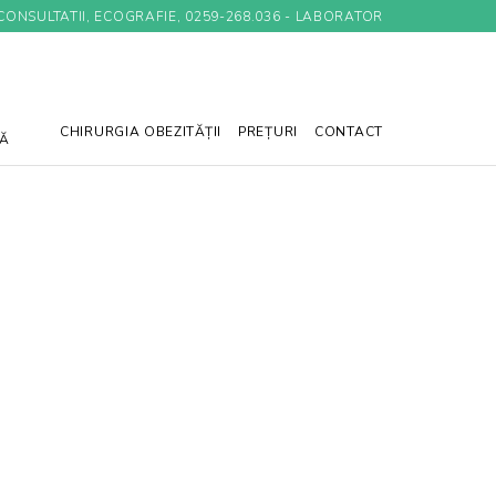
 CONSULTATII, ECOGRAFIE, 0259-268.036 - LABORATOR
CHIRURGIA OBEZITĂȚII
PREȚURI
CONTACT
Ă
r decontate de către CAS (Casa de Asigurări de
tății Judecătorești) în baza biletului de trimitere