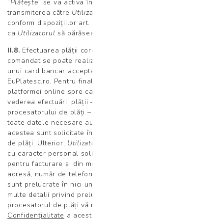
”
Plătește”
se va activa în cadrul interfeței online odată cu
transmiterea către
Utilizator
a e-mail-ului de confirmare,
conform dispozițiilor art. II.5 de mai sus, fără a presupune
ca
Utilizatorul
să părăsească interfața online.
II.8.
Efectuarea plății corespunzătoare serviciului medical
comandat se poate realiza în cadrul
site-ului
prin utilizarea
unui card bancar acceptat de procesatorul de plăți
EuPlatesc.ro. Pentru finalizarea tranzacției în cadrul
platformei online spre care
Utilizatorul
este redirecționat în
vederea efectuării plății – către serviciul electronic al
procesatorului de plăți –
Utilizatorul
trebuie să introducă
toate datele necesare autorizării tranzacției, așa cum
acestea sunt solicitate în cadrul platformei procesatorului
de plăți. Ulterior,
Utilizatorul
va trebui să completeze datele
cu caracter personal solicitate de procesatorul de plăți
pentru facturare și din motive de securitate, precum:
adresă, număr de telefon, adresă de e-mail. Aceste date nu
sunt prelucrate în nici un fel de către Titular. Pentru mai
multe detalii privind prelucrările de date efectuate de către
procesatorul de plăți vă rugăm să consultați
Politica de
Confidențialitate
a acestuia.