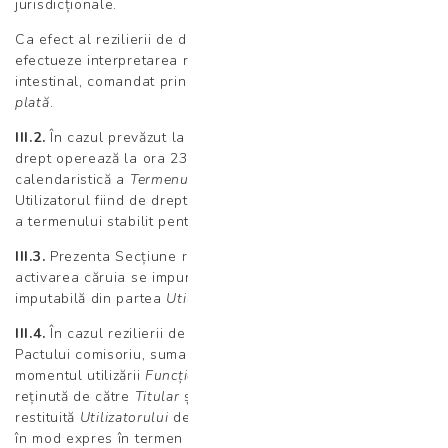
jurisdicționale.
Ca efect al rezilierii de drept, Titularul nu mai este tinut sa
efectueze interpretarea rezultatului analizei de Microbiom
intestinal, comandat prin utilizarea
Funcției de comandă și
plată
.
III.2.
În cazul prevăzut la art. III.1. de mai sus, rezilierea de
drept operează la ora 23:59 a celei de-a 3-a zi
calendaristică a
Termenului de executare a Contactului
,
Utilizatorul fiind de drept în întârziere prin simpla împlinire
a termenului stabilit pentru executarea obligației.
III.3.
Prezenta Secțiune reprezintă un Pact comisoriu pentru
activarea căruia se impune o neexecutare culpabilă,
imputabilă din partea
Utilizatorului
.
III.4.
În cazul rezilierii de drept a Contractului prin activarea
Pactului comisoriu, suma plătită de către Utilizator la
momentul utilizării
Funcției de comandă și plată online
va fi
reținută de către
Titular
și nu va fi
restituită
Utilizatorului
decât dacă acesta solicită restituirea
în mod expres în termen de maximum 10 de zile