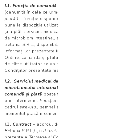
I.1. Funcția de comandă și plată de servicii medicale
(denumită în cele ce urmează ”
Funcția de comandă și
plată”)
– funcție disponibilă în cadrul
site-ului
prin care se
pune la dispoziția utilizatorului posibilitatea de a comanda
și a plăti serviciul medical de interpretare analizei medicale
de microbiom intestinal, selectată din portofoliul Laborator
Betania S.R.L., disponibilă în cadrul funcției, conform
informațiilor prezentate în cadrul Secțiunii Shop
Online; comanda și plata acestui serviciu medical selectat
de către utilizator se va realiza conform Termenelor și
Condițiilor prezentate mai jos.
I.2. Serviciul medical de interpretare a analizei
microbiomului intestinal
disponibil în cadrul
Funcției de
comandă și plată
poate fi adăugat în
Coșul meu
și plătit
prin intermediul
Funcției de comandă și plată
din
cadrul
site-ului,
semnalizat în mod corespunzător la
momentul plasării comenzii.
I.3.
Contract
–
acordul de voințe dintre
Titular (Laborator
Betania S.R.L.)
și
Utilizator,
format în condițiile prevăzute de
prezentele
Termene și Condiții
;