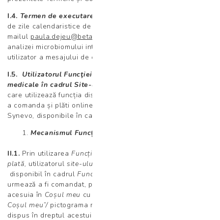
I.4.
Termen de executare a Contractului
–
termenul de 5
de zile calendaristice de la momentul transmiterii pe e-
mailul
paula.dejeu@betania-centrumedical.ro
a rezultatului
analizei microbiomului intestinal și a primirii de către
utilizator a mesajului de confirmare a plății.
I.5.
Utilizatorul Funcţiei de comandă şi plată de analize
medicale în cadrul Site-ului (”Utilizatorul”)
– persoana
care utilizează funcția disponibilă în cadrul Site-ului pentru
a comanda și plăti online analize medicale din portofoliul
Synevo, disponibile în cadrul
Funcției de comandă și plată
.
Mecanismul Funcției de comandă și plată
II.1.
Prin utilizarea
Funcției de comandă și
plată,
utilizatorul
site-ului
poate selecta serviciul medical
disponibil în cadrul
Funcției de comandă și plată
care
urmează a fi comandat, prin selectarea și adăugarea
acesuia în
Coșul meu
cu ajutorul butonului ”
Adăugă în
Coșul meu”/
pictograma reprezentând Coșul de cumpărături
dispus în dreptul acestui serviciu medical.