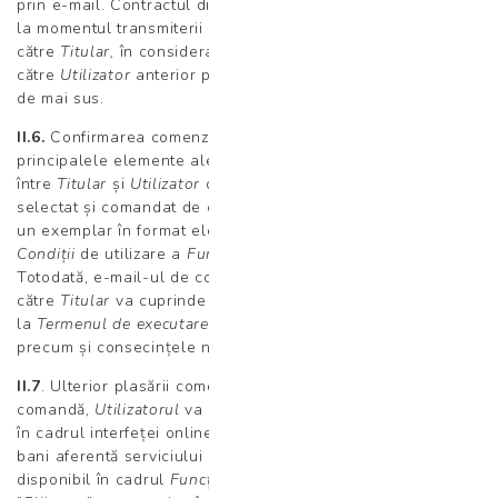
prin e-mail. Contractul dintre
Titular
și
Utilizator
se încheie
la momentul transmiterii confirmării comenzii prin e-mail de
către
Titular,
în considerarea adresei de e-mail furnizată de
către
Utilizator
anterior plasării comenzii conform art. II.3.
de mai sus.
II.6.
Confirmarea comenzii transmisă prin e-mail va cuprinde
principalele elemente ale
Contractului
încheiat
între
Titular
și
Utilizator
cu privire la serviciul medical
selectat și comandat de către acesta din urmă, precum și
un exemplar în format electronic al acestor
Termene și
Condiții
de utilizare a
Funcției de
Comandă și
plată
.
Totodată, e-mail-ul de confirmare a comenzii transmis de
către
Titular
va cuprinde mențiuni exprese cu privire
la
Termenul de executare a Contractului
de către
Utilizator
,
precum și consecințele nerespectării acestui termen.
II.7
. Ulterior plasării comenzii și primirii confirmării de
comandă,
Utilizatorul
va selecta opțiunea ”
Plătește”
afișată
în cadrul interfeței online pentru a efectua plata sumei de
bani aferentă serviciului meidcal selectat din portfoliul
disponibil în cadrul
Funcției de comandă și plată.
Opțiunea