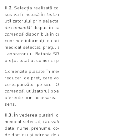
II.2.
Selecția realizată conform prevederilor art. II.1. de mai
sus va fi inclusă în
Lista de comandă
ce va fi afișată
utilizatorului prin selectarea butonului reprezentând ”
Coșul
de comandă”
dispus în cadrul interfeței online.
Lista de
comandă
disponibilă în cadrul
Coșului de comandă
va
cuprinde informații cu privire la denumirea serviciului
medical selectat, prețul aferent practicat la nivelul
Laboratorului Betania SRL la momentul plasării comenzii și
prețul total al comenzii plasate, exprimat în RON.
Comenzile plasate în mediul online pot face obiectul unor
reduceri de preț, care vor fi comunicate în mod
corespunzător pe
site
. Odată cu prezentarea
Listei de
comandă,
utilizatorul poate consulta eventualele specificații
aferente prin accesarea link-ului URL disponibil în acest
sens.
II.3.
În vederea plasării comenzii cu privire la serviciul
medical selectat,
Utilizatorului
i se vor solicita următoarele
date: nume, prenume, cod numeric personal (CNP), adresa
de domiciu și adresa de e-mail. De asemenea, sunt