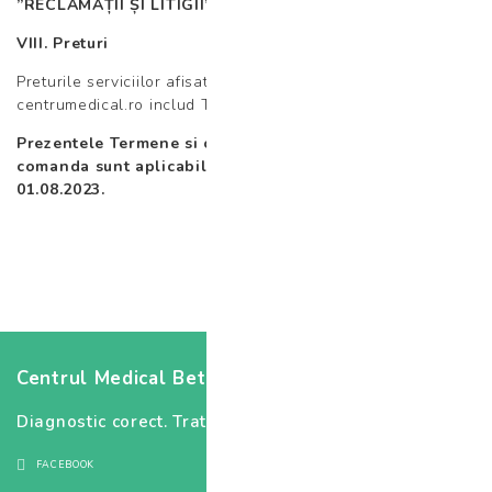
”RECLAMAȚII ȘI LITIGII”.
VIII. Preturi
Preturile serviciilor afisate in cadrul site-ului www.betania-
centrumedical.ro includ T.V.A. conform legislatiei in vigoare.
Prezentele Termene si conditii de utilizare a Functiei de
comanda sunt aplicabile începând cu data de
01.08.2023.
Centrul Medical Betania
Diagnostic corect. Tratament corect.
FACEBOOK