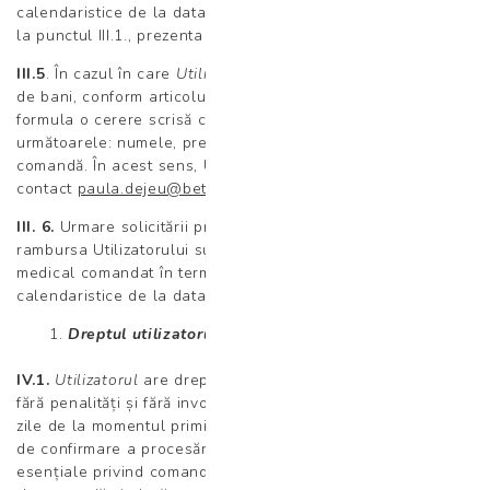
calendaristice de la data rezoluțiunii de drept menționată
la punctul III.1., prezenta constituind clauză penală.
III.5
. În cazul în care
Utilizatorul
solicită restituirea sumei
de bani, conform articolului III.4. de mai sus, acesta va
formula o cerere scrisă care va conține cel puțin
următoarele: numele, prenumele utilizatorului, numărul de
comandă. În acest sens, Utilizatorul va utiliza adresa de
contact
paula.dejeu@betania-centrumedical.ro
.
III. 6.
Urmare solicitării prevăzute mai sus, Titularul va
rambursa Utilizatorului suma achitată pentru serviciul
medical comandat în termen de cel mult 30 zile
calendaristice de la data solicitarii.
Dreptul utilizatorului de a se retrage din Contract
IV.1.
Utilizatorul
are dreptul de a se retrage din Contract,
fără penalități și fără invocarea unui motiv, în termen de 3
zile de la momentul primirii de către utilizator a mesajului
de confirmare a procesării plății, împreună cu informații
esențiale privind comanda efectuată prin utilizarea
Funcției