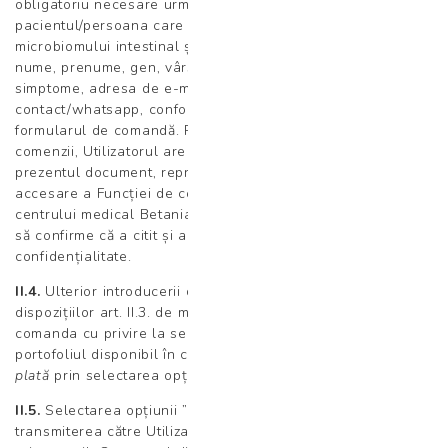
obligatoriu necesare următoarele date pentru
pacientul/persoana care și-a determinat analiza
microbiomului intestinal și solicită interpretarea rezultatului:
nume, prenume, gen, vârstă, înălțime, greutate, stil de viață,
simptome, adresa de e-mail, număr de telefon
contact/whatsapp, conform secțiunii specific semnalate pe
formularul de comandă. Pentru plasarea cu succes a
comenzii, Utilizatorul are obligația să confirme că acceptă
prezentul document, reprezentând Termenii și Condițiile de
accesare a Funcției de comandă din cadrul site-ului
centrului medical Betania/Laborator Betania SRL, precum și
să confirme că a citit și a înțeles Politica de
confidențialitate.
II.4.
Ulterior introducerii datelor solicitate conform
dispozițiilor art. II.3. de mai sus, Utilizatorul va plasa
comanda cu privire la serviciul medical selectat din
portofoliul disponibil în cadrul
Funcției de comandă și
plată
prin selectarea opțiunii ”
Continuă cu plata”.
II.5.
Selectarea opțiunii ”
Continuă cu plata”
este urmată de
transmiterea către Utilizator a unei confirmări de comandă