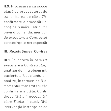
II.9.
Procesarea cu succes a plății – confirmată într-o primă
etapă de procesatorul de plăți – este urmată de
transmiterea de către
Titular
a unui mesaj electronic de
confirmare a procesării plății către
Utilizator
, care va
conține numărul atribuit comenzii, alte informații esențiale
privind comanda, mențiuni exprese cu privire la
Termenul
de executare a Contractului
de către
Utilizator,
precum și
consecințele nerespectării acestui termen.
III.
Rezoluțiunea Contractului de către Titular
III.1
. În ipoteza în care
Utilizatorul
nu respectă
Termenul de
executare a Contractului,
respectiv nu transmite rezultatul
analizei de microbiom intestinal, alături de datele
pacientului/solicitantului în vederea interpretării acestei
analize, în termen de 3 de zile calendaristice de la
momentul transmiterii către
Utilizator
a mesajului de
confirmare a plății, Contractul se consideră reziliat de
drept, fără a fi necesară îndeplinirea unor alte formalități de
către
Titular
, inclusiv fără punere în întârziere sau
intervenția instanțelor de judecată sau a altor organe