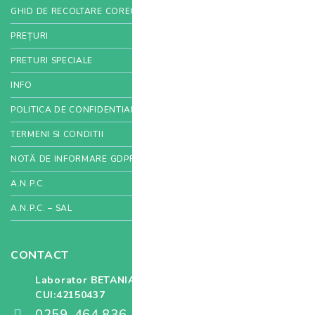
GHID DE RECOLTARE CORECTĂ
PREȚURI
PRETURI SPECIALE
INFO
POLITICA DE CONFIDENTIALITATE
TERMENI SI CONDITII
NOTĂ DE INFORMARE GDPR
A.N.P.C.
A.N.P.C. – SAL
CONTACT
Laborator BETANIA SRL
CUI:42150437
0259-464.836