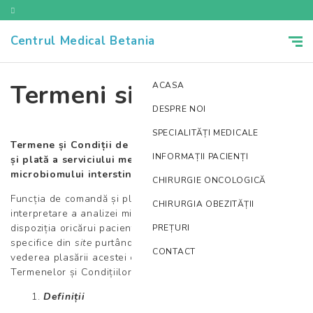
Centrul Medical Betania
Termeni si conditii
ACASA
DESPRE NOI
SPECIALITĂȚI MEDICALE
Termene și Condiții de utilizare a Funcției de comandă
INFORMAȚII PACIENȚI
și plată a serviciului medical de interpretare a analizei
microbiomului interstinal în cadrul
site-ului
CHIRURGIE ONCOLOGICĂ
Funcția de comandă și plată a serviciului medical de
CHIRURGIA OBEZITĂȚII
interpretare a analizei microbiomului intestinal este pusă la
dispoziția oricărui pacient/solicitant
,
în cadrul secțiunii
PREȚURI
specifice din
site
purtând denumirea de
Shop Online
,
în
CONTACT
vederea plasării acestei comenzi, în considerarea
Termenelor și Condițiilor prezentate în cele ce urmează.
Definiții