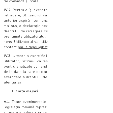
de comandă și plată.
IV.2.
Pentru a își exercita dreptul de
retragere,
Utilizatorul
va transmite în atenția
Titularului
,
anterior expirării termenului de 3 zile referit la punctul IV.1.
mai sus, o declarație neechivocă cu privire la exercitarea
dreptului de retragere care va conține cel puțin numele,
prenumele utilizatorului, numărul de comandă. În acest
sens, Utilizatorul va utiliza adresa de
contact
paula.dejeu@betania-centrumedical.ro
.
IV.3.
Urmare a exercitării dreptului de retragere de către
utilizator,
Titularul
va rambursa
Utilizatorului
suma achitată
pentru analizele comandate în termen de cel mult 30 zile
de la data la care declarația neechivocă a utilizatorului de
exercitare a dreptului de retragere a fost comunicată în
atenția sa.
Forța majoră
V.1.
Toate evenimentele de forță majoră definite de
legislația română reprezintă un motiv de suspendare si
stingere a obligațiilor ce incumbă
Titularului
în baza