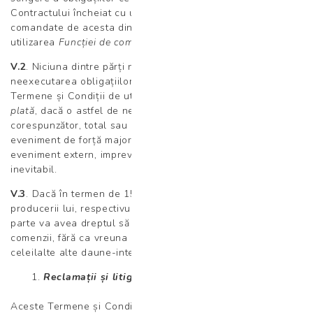
Contractului încheiat cu utilizatorul cu privire la analizele
comandate de acesta din urmă în cadrul
site-ului
prin
utilizarea
Funcției de comandă și plată.
V.2
. Niciuna dintre părți nu va fi răspunzătoare pentru
neexecutarea obligațiilor sale decurgând din aceste
Termene și Condiții de utilizare a
Funcției de comandă și
plată
, dacă o astfel de neexecutare la termen și/sau în mod
corespunzător, total sau parțial este datorată unui
eveniment de forță majoră. Forţa majoră este orice
eveniment extern, imprevizibil, absolut invincibil şi
inevitabil.
V.3
. Dacă în termen de 15 (cincisprezece) zile de la data
producerii lui, respectivul eveniment nu încetează, fiecare
parte va avea dreptul să notifice celeilalte părți anularea
comenzii, fără ca vreuna dintre ele să poată pretinde
celeilalte alte daune-interese.
Reclamații și litigii
Aceste Termene și Condiții sunt supuse legislației din