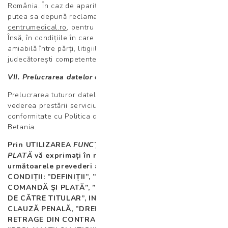
România. În caz de apariție a unor dispute, Utilizatorul va
putea sa depună reclamații către
paula.dejeu@betania-
centrumedical.ro
, pentru a ajunge la o soluționare amiabilă.
Însă, în condițiile în care nu s-a ajuns la o înțelegere
amiabilă între părți, litigiile vor fi soluționate de instanțele
judecătorești competente din România.
VII. Prelucrarea datelor cu caracter personal
Prelucrarea tuturor datelor furnizate de dumneavoastră în
vederea prestării serviciului Plata Online, se realizează în
conformitate cu Politica de Confidențialitate a Laboratorului
Betania.
Prin UTILIZAREA
FUNCȚIEI DE PLASEAZĂ COMANDA ȘI
PLATĂ
vă exprimați în mod expres acordul cu privire la
următoarele prevederi ale acestor TERMENE ȘI
CONDIȚII: ”DEFINIȚII”, ”MECANISMUL FUNCȚIEI DE
COMANDĂ ȘI PLATĂ”, ”REZOLUȚIUNEA CONTRACTULUI
DE CĂTRE TITULAR”, INCLUSIV ART. III.4 INSTITUIND O
CLAUZĂ PENALĂ, ”DREPTUL UTILIZATORULUI DE A SE
RETRAGE DIN CONTRACT”, ”FORȚA MAJORĂ”,