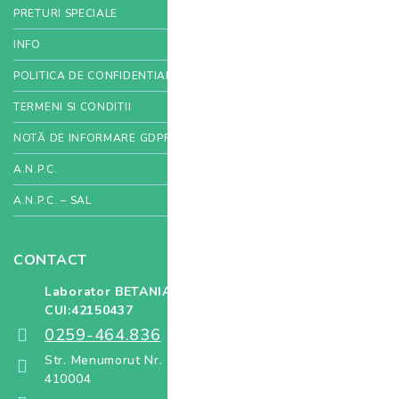
PRETURI SPECIALE
INFO
POLITICA DE CONFIDENTIALITATE
TERMENI SI CONDITII
NOTĂ DE INFORMARE GDPR
A.N.P.C.
A.N.P.C. – SAL
CONTACT
Laborator BETANIA SRL
CUI:42150437
0259-464.836
Str. Menumorut Nr. 12 Oradea, Bihor, Cod poștal
410004