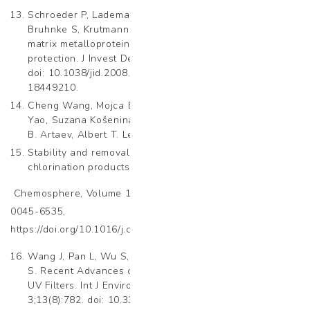
Schroeder P, Lademann J, Darvin ME, Stege H, Marks C,
Bruhnke S, Krutmann J. Infrared radiation-induced
matrix metalloproteinase in human skin: implications for
protection. J Invest Dermatol. 2008 Oct;128(10):2491-7.
doi: 10.1038/jid.2008.116. Epub 2008 May 1. PMID:
18449210.
Cheng Wang, Mojca Bavcon Kralj, Berta Košmrlj, Jun
Yao, Suzana Košenina, Olga V. Polyakova, Viatcheslav
B. Artaev, Albert T. Lebedev, Polonca Trebše,
Stability and removal of selected avobenzone’s
chlorination products,
Chemosphere, Volume 182, 2017, Pages 238-244, ISSN
0045-6535,
https://doi.org/10.1016/j.chemosphere.2017.04.125.
https://ww
Wang J, Pan L, Wu S, Lu L, Xu Y, Zhu Y, Guo M, Zhuang
S. Recent Advances on Endocrine Disrupting Effects of
UV Filters. Int J Environ Res Public Health. 2016 Aug
3;13(8):782. doi: 10.3390/ijerph13080782. PMID: