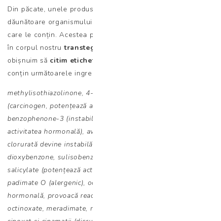
Din păcate, unele produse cu SPF pot fi exterem de
dăunătoare organismului nostru datorită ingredientelor pe
care le conțin. Acestea pot pătrunde și se pot bioacumula
în corpul nostru
transtegumentar
, deci trebuie să ne
obișnuim să
citim etichetele
și să evităm produsele care
conțin următoarele ingrediente:
methylisothiazolinone, 4-methylbenzylidencampher
(carcinogen, potențează activitatea hormonală), oxybenzone
benzophenone-3 (instabil, iritant tegumentar, potențează
activitatea hormonală), avobenzone (în contact cu apa
clorurată devine instabilă și poate induce diferite afecțiuni),
dioxybenzone, sulisobenzone, homosalate și homomethyl
salicylate (potențează activitatea hormonală), ensulizole,
padimate O (alergenic), octocrylene (potențează activitatea
hormonală, provoacă reacție fototoxică), octisalate,
octinoxate, meradimate, retinyl palmitate, benzofenonele,