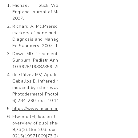
Michael F. Holick. Vitamin D Deficiency. In The New
England Journal of Medicine, volume 357:266-281, July,
2007.
Richard A. Mc.Pherson, Mattew R. Pincus. Biochemical
markers of bone metabolism. In Henry´S.Clinical
Diagnosis and Management By Laboratory Methods,
Ed.Saunders, 2007, 175-176.
Dowd MD. Treatment and Prevention of Pediatric
Sunburn. Pediatr Ann. 2019 Jun 1;48(6):e213-e214. doi:
10.3928/19382359-20190520-02. PMID: 31185109.
de Gálvez MV, Aguilera J, Sánchez-Roldán C, Herrera-
Ceballos E. Infrared radiation increases skin damage
induced by other wavelengths in solar urticaria.
Photodermatol Photoimmunol Photomed. 2016 Sep;32(5-
6):284-290. doi: 10.1111/phpp.12270. PMID: 27622861.
https://www.ncbi.nlm.nih.gov/pmc/articles/PMC3709783/
Elwood JM, Jopson J. Melanoma and sun exposure: an
overview of published studies. Int J Cancer. 1997 Oct
9;73(2):198-203. doi: 10.1002/(sici)1097-
0215(19971009)73:2<198::aid-ijc6>3.0.co;2-r. PMID: