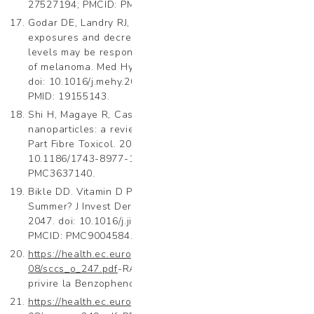
27527194; PMCID: PMC4997468.
Godar DE, Landry RJ, Lucas AD. Increased UVA
exposures and decreased cutaneous Vitamin D(3)
levels may be responsible for the increasing incidence
of melanoma. Med Hypotheses. 2009 Apr;72(4):434-43.
doi: 10.1016/j.mehy.2008.09.056. Epub 2009 Jan 19.
PMID: 19155143.
Shi H, Magaye R, Castranova V, Zhao J. Titanium dioxide
nanoparticles: a review of current toxicological data.
Part Fibre Toxicol. 2013 Apr 15;10:15. doi:
10.1186/1743-8977-10-15. PMID: 23587290; PMCID:
PMC3637140.
Bikle DD. Vitamin D Prevents Sunburn: Tips for the
Summer? J Invest Dermatol. 2017 Oct;137(10):2045-
2047. doi: 10.1016/j.jid.2017.07.840. PMID: 28941472;
PMCID: PMC9004584.
https://health.ec.europa.eu/system/files/2022-
08/sccs_o_247.pdf
-RAPORTUL COMISIEI EUROPENE cu
privire la Benzophenone-3
https://health.ec.europa.eu/system/files/2022-