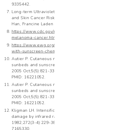
9335442.
Long-term Ultraviolet Flux, Other Potential Risk Factors,
and Skin Cancer Risk: A Cohort Study Shaowei Wu, Jiali
Han, Francine Laden and Abrar A. Qureshi
https://www.cdc.gov/media/releases/2015/p0602-
melanoma-cancer.html
https://www.ewg.org/sunscreen/report/the-trouble-
with-sunscreen-chemicals/
Autier P. Cutaneous malignant melanoma: facts about
sunbeds and sunscreen. Expert Rev Anticancer Ther.
2005 Oct;5(5):821-33. doi: 10.1586/14737140.5.5.821.
PMID: 16221052.
Autier P. Cutaneous malignant melanoma: facts about
sunbeds and sunscreen. Expert Rev Anticancer Ther.
2005 Oct;5(5):821-33. doi: 10.1586/14737140.5.5.821.
PMID: 16221052.
Kligman LH. Intensification of ultraviolet-induced dermal
damage by infrared radiation. Arch Dermatol Res.
1982;272(3-4):229-38. doi: 10.1007/BF00509050. PMID:
7165330.