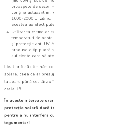
(morcovi și suc de morcovi – conțin beta-caroten, roșii
proaspete de sezon – conțin licopen, ulei de pește –
conține astaxanthin, ceai verde, seleniu, vitamina D
1000-2000 UI zilnic, inclusiv pe timp de vară). Toate
acestea au efect puternic antioxidant și de anti-aging.
Utilizarea cremelor cu SPF în intervalul orar 10-18 la
temperaturi de peste 26⁰ (Alegeți produse care asigură
și protecție anti UV-A! Se recomandă cremele, mai puțin
produsele tip pudră sau spray, fiindcă nu există studii
suficiente care să ateste siguranța utilizării lor).
Ideal ar fi să eliminăm complet riscul apariției arsurilor
solare, ceea ce ar presupune pe timp de vară o expunere
la soare până cel târziu în ora 10 dimineața, respectiv după
orele 18.
În aceste intervale orare nu este necesară crema de
protecție solară dacă temperatura nu depășește 26
⁰
C,
pentru a nu interfera cu sinteza vitaminei D la nivel
tegumentar!