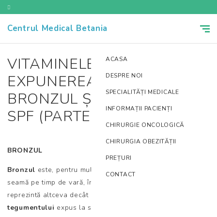
Centrul Medical Betania
VITAMINELE D3 și D2,
ACASA
EXPUNEREA LA SOARE,
DESPRE NOI
SPECIALITĂȚI MEDICALE
BRONZUL ȘI CREMELE CU
INFORMAȚII PACIENȚI
SPF (PARTEA A II-A)
CHIRURGIE ONCOLOGICĂ
CHIRURGIA OBEZITĂȚII
BRONZUL
PREȚURI
Bronzul
este, pentru mulți, un obiectiv în sine, mai cu
CONTACT
seamă pe timp de vară, însă, din păcate, acesta nu
reprezintă altceva decât o
reacție inflamatorie a
tegumentului
expus la soare.