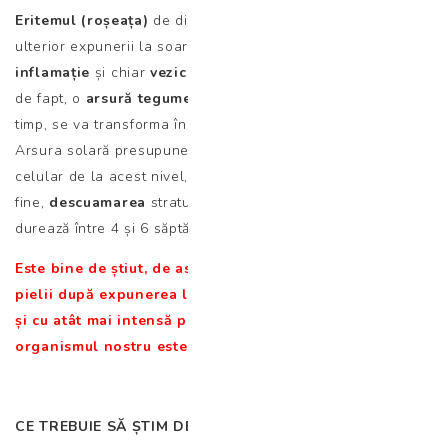
Eritemul (roșeața)
de diferite intensități pe care îl sesizăm
ulterior expunerii la soare, asociat sau nu cu
durere,
inflamație
și chiar
vezicule
în cazurile grave, reprezintă,
de fapt, o
arsură tegumentară
de diferite grade, care, în
timp, se va transforma în tenta de bronz mult râvnită.
Arsura solară presupune implicit deteriorarea ADN-ului
celular de la acest nivel, moartea celulelor afectate și, în
fine,
descuamarea
stratului epitelial afectat, process ce
durează între 4 și 6 săptămâni.
Este bine de știut, de asemenea, faptul că înroșirea
pielii după expunerea la soare este cu atât mai precoce
și cu atât mai intensă pe cât nivelul vitaminei D în
organismul nostru este mai scăzut!
CE TREBUIE SĂ ȘTIM DESPRE CREMELE CU SPF?