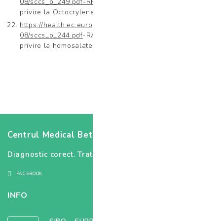
08/sccs_o_249.pdf-RPORTUL
COMISIEI EUROPENE cu
privire la Octocrylene
https://health.ec.europa.eu/system/files/2022-
08/sccs_o_244.pdf
-RAPORTUL COMISIEI EUROPENE cu
privire la homosalate
Centrul Medical Betania
Diagnostic corect. Tratament corect.
FACEBOOK
INFO