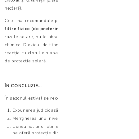
cinoxat și cinamații (disruptori endocrini și/sau activitate
neclară).
Cele mai recomandate produse cu SPF sunt cremele cu
filtre fizice (de preferință oxid de zinc)
care reflectă
razele solare, nu le absorb parțial, ca în cazul filtrelor
chimice. Dioxidul de titan este tot un filtru fizic, însă în
reacție cu clorul din apa piscinelor își pierde proprietățile
de protecție solară!
ÎN CONCLUZIE…
În sezonul estival se recomandă:
Expunerea judicioasă la soare.
Menținerea unui nivel seric optim de vitamina D.
Consumul unor alimente și suplimente alimentare care
ne oferă protecție din interior împotriva arsurilor solare