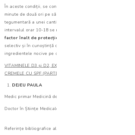
În aceste condiții, se consideră că o expunere de 10-15
minute de două ori pe săptămână asigură sinteza
tegumentară a unei cantități optime de vitamina D. În
intervalul orar 10-18 se recomandă utilizarea
cremelor cu
factor înalt de protecție solară
, dar trebuie să le alegem
selectiv și în cunoștință de cauză, ținând cont de
ingredientele nocive pe care unele dintre acestea le conțin.
VITAMINELE D3 și D2, EXPUNEREA LA SOARE, BRONZUL ȘI
CREMELE CU SPF (PARTEA I)
DEJEU PAULA
Medic primar Medicină de Laborator
Doctor în Științe Medicale
Referințe bibliografice ale întregului articol (partea I si II):