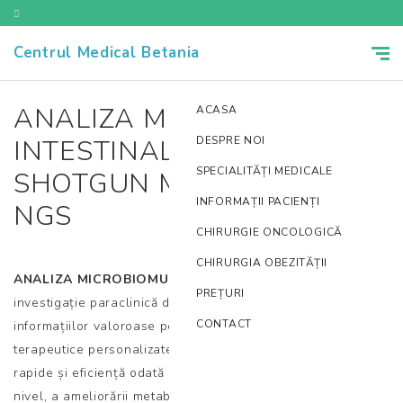
Centrul Medical Betania
ANALIZA MICROBIOMULUI
ACASA
INTESTINAL PRIN METODA
DESPRE NOI
SPECIALITĂȚI MEDICALE
SHOTGUN METAGENOMIC
INFORMAȚII PACIENȚI
NGS
CHIRURGIE ONCOLOGICĂ
CHIRURGIA OBEZITĂȚII
ANALIZA MICROBIOMULUI INTESTINAL
devine o
PREȚURI
investigație paraclinică din ce în ce mai solicitată datorită
CONTACT
informațiilor valoroase pe care le oferă și a planurilor
terapeutice personalizate care surprind prin rezultate
rapide și eficiență odată cu echilibrarea microbiotei la acest
nivel, a ameliorării metabolismului bacterian asociat și a