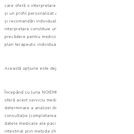
care oferă o interpretare de maximă precizie a rezultatului
și un profil personalizat a microbiomului intestinal, precum
și recomandări individualizate conform raportului de
interpretare constituie un instrument extrem de valoros, cu
precădere pentru medicii clinicieni, în vederea stabilirii unui
plan terapeutic individualizat.
Această opțiune este deja posibilă!
Începând cu luna NOIEMBRIE 2024, Laboratorul Betania
oferă acest serviciu medical pacienților cu indicație de
determinare a analizei de microbiom intestinal care include:
consultație (completarea asistată a unui chestionar cu
datele medicale ale pacientului), analiza microbiomului
intestinal prin metoda shotgun metagenomic NGS, raportul