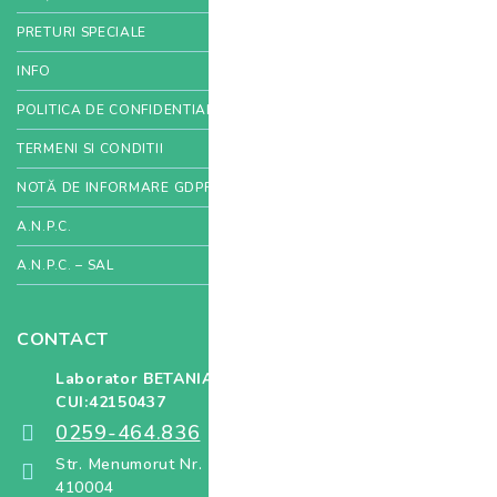
PRETURI SPECIALE
INFO
POLITICA DE CONFIDENTIALITATE
TERMENI SI CONDITII
NOTĂ DE INFORMARE GDPR
A.N.P.C.
A.N.P.C. – SAL
CONTACT
Laborator BETANIA SRL
CUI:42150437
0259-464.836
Str. Menumorut Nr. 12 Oradea, Bihor, Cod poștal
410004