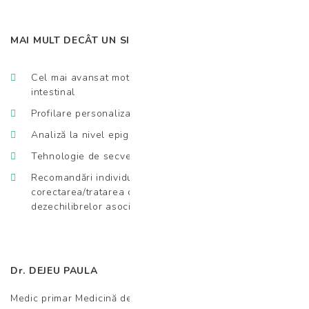
MAI MULT DECÂT UN SIMPLU DIAGNOSTIC!
Cel mai avansat motor AI dedicat microbiomului
intestinal
Profilare personalizată
Analiză la nivel epigenetic
Tehnologie de secvențiere metagenomică NGS shotgun
Recomandări individualizate țintite pentru
corectarea/tratarea disbiozei intestinale și a
dezechilibrelor asociate acesteia
Dr. DEJEU PAULA
Medic primar Medicină de Laborator