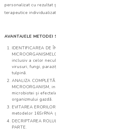
personalizat cu rezultat și interpretare, respectiv indicații
terapeutice individualizate.
AVANTAJELE METODEI SHOTGUN METAGENOMIC NGS:
IDENTIFICAREA DE ÎNALTĂ PRECIZIE A TUTUROR
MICROORGANISMELOR PREZENTE ÎN PROBA TESTATĂ,
inclusiv a celor necultivabile în laborator (bacterii,
virusuri, fungi, paraziți etc.) până la nivel de specie și
tulpină.
ANALIZA COMPLETĂ A GENOMULUI FIECĂRUI
MICROORGANISM, inclusiv a capacității funcționale a
microbiotei și efectele tuturor metaboliților asupra
organizmului gazdă.
EVITAREA ERORILOR DE AMPLIFICARE specifice
metodelor 16SrRNA și PCR.
DECRIPTAREA ROLULUI FIECĂRUI MICOORGANISM ÎN
PARTE.