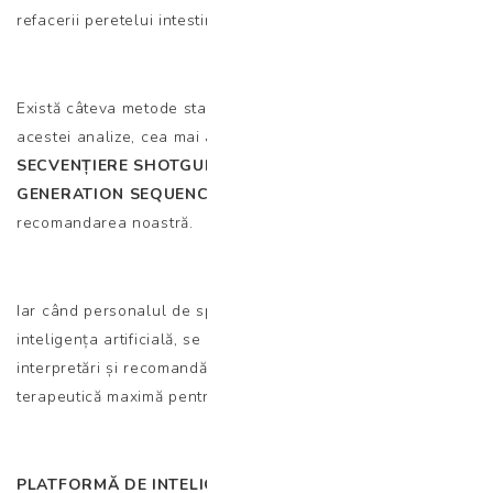
refacerii peretelui intestinal.
Există câteva metode standardizate de determinare a
acestei analize, cea mai avansată fiind
METODA DE
SECVENȚIERE SHOTGUN METAGENOMIC NGS (NEXT
GENERATION SEQUENCING)
, care este totodată și
recomandarea noastră.
Iar când personalul de specialitate lucrează împreună cu
inteligența artificială, se obțin cele mai precise rezultate,
interpretări și recomandări, având ca obiectiv eficiența
terapeutică maximă pentru pacient.
PLATFORMĂ DE INTELIGENȚĂ ARTIFICIALĂ AVANSATĂ